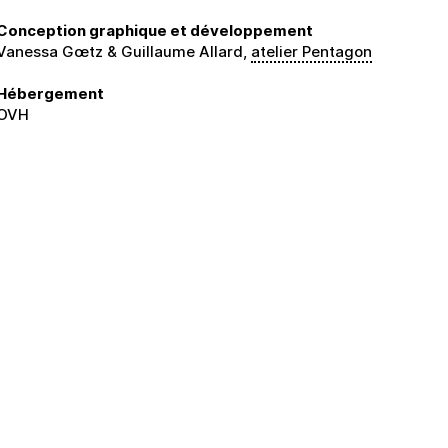
Conception graphique et développement
Vanessa Gœtz & Guillaume Allard,
atelier Pentagon
Hébergement
OVH