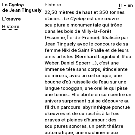
Histoire
Le Cyclop
fr
en
de Jean Tinguely
22,50 mètres de haut et 350 tonnes
L’œuvre
d’acier…
Le Cyclop
est une œuvre
sculpturale monumentale qui trône
Histoire
dans les bois de Milly-la-Forêt
(Essonne, Île-de-France). Réalisée par
Jean Tinguely avec le concours de sa
femme Niki de Saint Phalle et de leurs
amis artistes (Bernhard Luginbühl, Rico
Weber, Daniel Spoerri…), c’est une
immense tête sans corps, étincelante
de miroirs, avec un œil unique, une
bouche d’où ruisselle de l’eau sur une
langue toboggan, une oreille qui pèse
une tonne… Elle abrite en son centre un
univers surprenant qui se découvre au
fil d’un parcours labyrinthique ponctué
d’œuvres et de curiosités à la fois
graves et pleines d’humour : des
sculptures sonores, un petit théâtre
automatique, une machinerie aux