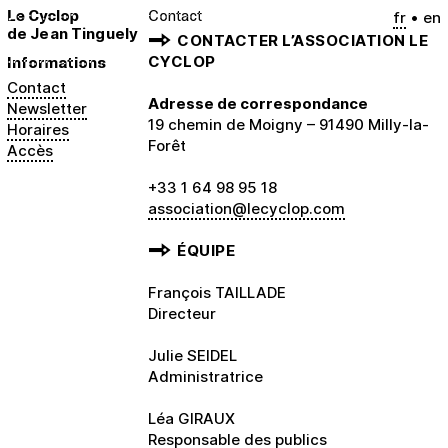
Contact
Le Cyclop
fr
en
de Jean Tinguely
CONTACTER L’ASSOCIATION LE
Informations
CYCLOP
Contact
Adresse de correspondance
Newsletter
19 chemin de Moigny – 91490 Milly-la-
Horaires
Forêt
Accès
+33 1 64 98 95 18
association@lecyclop.com
ÉQUIPE
François TAILLADE
Directeur
Julie SEIDEL
Administratrice
Léa GIRAUX
Responsable des publics